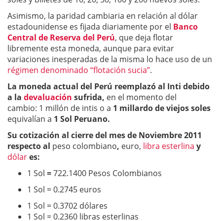
Asimismo, la paridad cambiaria en relación al dólar
estadounidense es fijada diariamente por el
Banco
Central de Reserva del Perú
, que deja flotar
libremente esta moneda, aunque para evitar
variaciones inesperadas de la misma lo hace uso de un
régimen denominado “flotación sucia”
.
La moneda actual del Perú reemplazó al Inti debido
a la
devaluación
sufrida,
en el momento del
cambio: 1 millón de intis o a
1 millardo de viejos soles
equivalían a
1 Sol Peruano.
Su cotización al cierre del mes de Noviembre 2011
respecto al
peso colombiano
,
euro,
libra esterlina
y
dólar
es:
1 Sol
=
722.1400 Pesos Colombianos
1 Sol = 0.2745 euros
1 Sol = 0.3702 dólares
1 Sol = 0.2360 libras esterlinas