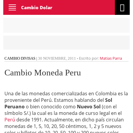
Toggle
Cambio Dolar
navigation
Escrito por:
Matias Parra
CAMBIO DIVISAS
|
30 NOVIEMBRE, 2011
-
Cambio Moneda Peru
Una de las monedas comercializadas en Colombia es la
proveniente del Perú. Estamos hablando del
Sol
Peruano
o bien conocido como
Nuevo Sol
(con el
símbolo S/.) la cual es la moneda de curso legal en el
Perú
desde 1991. Actualmente, en dicho país circulan
monedas de 1, 5, 10, 20, 50 céntimos, 1, 2 y 5 nuevos
soles y billetes de 10, 20, 50, 100 y 200 nuevos soles.