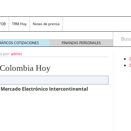
 FOB
TRM Hoy
Notas de prensa
Busca
RÁFICOS COTIZACIONES
FINANZAS PERSONALES
to por:
admin
n Colombia Hoy
l Mercado Electrónico Intercontinental
uario en redes sociales: Estrategias y herramientas
ersiones
marzo 18, 2024
encontrar préstamos en línea confiables
febrero 8,
e apuestas de Colombia
enero 24, 2024