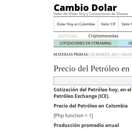
Cambio Dolar
Valor del Dólar Hoy y Cotizaciones de Divisas
Dolar Hoy en Colombia
Valor CIF
Valor
Criptomonedas
NOTICIAS:
estables:
COTIZACIONES EN STREAMING
G
una
alternativa
Escri
MATERIAS PRIMAS
|
26 MARZO, 2015
-
para
proteger
Precio del Petróleo e
tus
ahorros
en
Colombia
Cotización del Petróleo hoy, en e
junio 10,
Petróleo Exchange (ICE).
2025
Precio del Petróleo en Colombia
Impulsa la acción del us
para aumentar tus conv
[Php function = 1]
La guía definitiva para 
2024
Producción promedio anual
Colbet: La mejor casa d