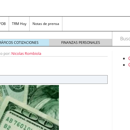
 FOB
TRM Hoy
Notas de prensa
Busca
RÁFICOS COTIZACIONES
FINANZAS PERSONALES
to por:
Nicolas Rombiola
uario en redes sociales: Estrategias y herramientas
ersiones
marzo 18, 2024
encontrar préstamos en línea confiables
febrero 8,
e apuestas de Colombia
enero 24, 2024