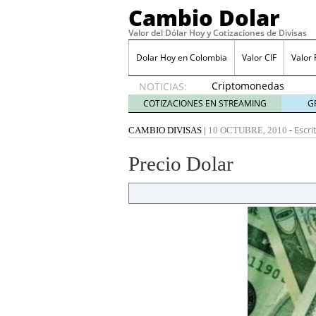
Cambio Dolar
Valor del Dólar Hoy y Cotizaciones de Divisas
Dolar Hoy en Colombia
Valor CIF
Valor
Criptomonedas
NOTICIAS:
estables:
COTIZACIONES EN STREAMING
G
una
alternativa
Escri
CAMBIO DIVISAS
|
10 OCTUBRE, 2010
-
para
proteger
Precio Dolar
tus
ahorros
en
Colombia
junio 10,
2025
Impulsa la acción del us
para aumentar tus conv
La guía definitiva para 
2024
Colbet: La mejor casa d