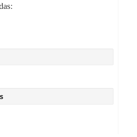
das:
s