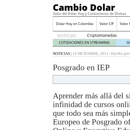
Cambio Dolar
Valor del Dólar Hoy y Cotizaciones de Divisas
Dolar Hoy en Colombia
Valor CIF
Valor
Criptomonedas
NOTICIAS:
estables:
COTIZACIONES EN STREAMING
G
una
alternativa
Escrito por
NOTICIAS
|
14 DICIEMBRE, 2011
-
para
proteger
Posgrado en IEP
tus
ahorros
en
Colombia
junio 10,
Aprender más allá del s
2025
infinidad de cursos onl
Impulsa la acción del us
para aumentar tus conv
que todo sea más simple.
La guía definitiva para 
Europeo de Posgrado o
2024
Colbet: La mejor casa d