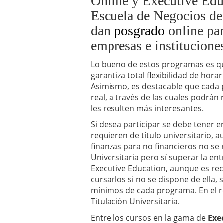
Online y Executive Educ
Betsson: La mejor casa
Escuela de Negocios de
dan
posgrado
online par
empresas e institucione
Lo bueno de estos programas es q
garantiza total flexibilidad de hor
Asimismo, es destacable que cada 
real, a través de las cuales podrán
les resulten más interesantes.
Si desea participar se debe tener 
requieren de título universitario, 
finanzas para no financieros no se 
Universitaria pero sí superar la en
Executive Education, aunque es rec
cursarlos si no se dispone de ella,
mínimos de cada programa. En el re
Titulación Universitaria.
Entre los cursos en la gama de
Exe