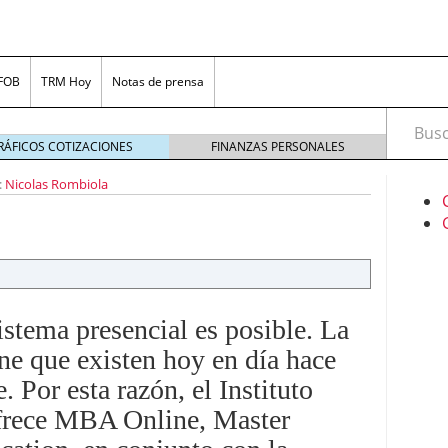
 FOB
TRM Hoy
Notas de prensa
Busca
RÁFICOS COTIZACIONES
FINANZAS PERSONALES
:
Nicolas Rombiola
istema presencial es posible. La
ine que existen hoy en día hace
uario en redes sociales: Estrategias y herramientas
ersiones
marzo 18, 2024
 Por esta razón, el Instituto
encontrar préstamos en línea confiables
febrero 8,
frece MBA Online, Master
e apuestas de Colombia
enero 24, 2024