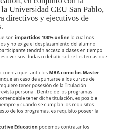
ation, en conjunto con la
 de apuestas de Colombia
 la Universidad CEU San Pablo,
a directivos y ejecutivos de
s.
ue son
impartidos 100% online
lo cual nos
arios y no exige el desplazamiento del alumno.
participante tendrán acceso a clases en tiempo
 resolver sus dudas o debatir sobre los temas que
en cuenta que tanto los
MBA como los Master
aunque en caso de apuntarse a los cursos de
requiere tener posesión de la Titulación
trevista personal. Dentro de los programas
omendable tener dicha titulación, es posible
 siempre y cuando se cumplan los requisitos
sto de los programas, es requisito poseer la
cutive Education
podemos contratar los