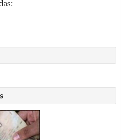
das:
s