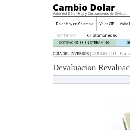
Cambio Dolar
Valor del Dólar Hoy y Cotizaciones de Divisas
Dolar Hoy en Colombia
Valor CIF
Valor
Criptomonedas
NOTICIAS:
estables:
COTIZACIONES EN STREAMING
G
una
alternativa
Escrit
GUÍA DEL INVERSOR
|
26 JULIO, 2011
-
para
proteger
Devaluacion Revaluac
tus
ahorros
en
Colombia
junio 10,
2025
Impulsa la acción del us
para aumentar tus conv
La guía definitiva para 
2024
Colbet: La mejor casa d