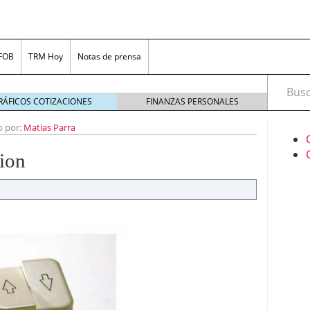
 FOB
TRM Hoy
Notas de prensa
Busca
RÁFICOS COTIZACIONES
FINANZAS PERSONALES
o por:
Matias Parra
ion
uario en redes sociales: Estrategias y herramientas
ersiones
marzo 18, 2024
encontrar préstamos en línea confiables
febrero 8,
e apuestas de Colombia
enero 24, 2024